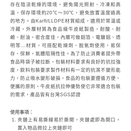
存在陰涼乾燥的環境，避免陽光照射、冷凍和高
溫，保存環境約20℃～30℃，避免放置溫度過高
的地方。由Karft/LLDPE材質組成，適用於常溫或
冷藏，外層材質為食品級牛皮紙製造，耐酸、耐
鹼、耐油，密合度佳，內層可做鋁箔、電鍍鋁、透
明等…材質，可搭配乾燥劑、脫氧劑使用，易保
存、保鮮，氣體阻隔性佳。為了防止消費者提外帶
食品時袋子被拉斷，包裝材料要求有良好的抗拉強
度，飲料包裝要求製作材料有一定的抗濕不變形能
力，防止吸水變形破損，食品的包裝要遵循方便、
便攜的原則，牛皮紙抗拉伸優勢使它非常適合包裝
的需求，產品皆有台灣SGS認證
使用事項：
夾鏈上有易撕線易於撕開，夾鏈處即為開口，
置入物品微拉上夾鏈即可