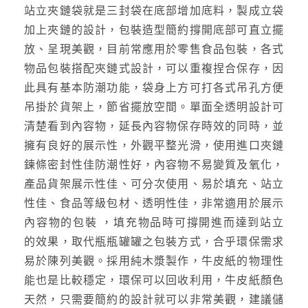
站立夾鏈袋就是三封袋在底部增加底料，製成立袋
加上夾鏈的設計，包裝造型簡約撐開底部可直立擺
放、呈現美觀，目前常應用於零售食品包裝，各式
物品包裝搭配夾鏈式設計，可以重複捏合保存，因
此具有基本防潮功能，袋身上方可打各式吊孔方便
吊掛於貨架上，節省擺放空間。單面全透明設計可
清楚看到內容物，延長內容物保存時效的同時，並
擁有良好的展示性，外觀平整光滑，使用進口夾鏈
鍊條密封性佳防潮性好，內容物不易變質及氧化，
產品貨架展示性佳、可分次使用、易於填充、站立
性佳、食品等級包材、透明性佳，非常適用於展示
內容物的包裝 ，填充物品時可撐開進而達到站立
的效果，取代瓶瓶罐罐之包裝方式，合乎環保需求
易於陳列美觀。採用純木漿製作，牛皮紙的物理性
能也是比較穩定，環保可以回收利用，牛皮紙顏色
天然，只需要簡約的設計就可以非常美觀，建議儲