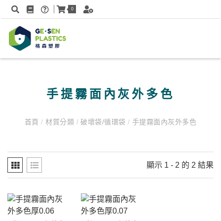
0
手提霧面內灰外多色
首頁
/
材質分類
/
破壞袋/循環袋
/
手提霧面內灰外多色
顯示 1 - 2 的 2 結果