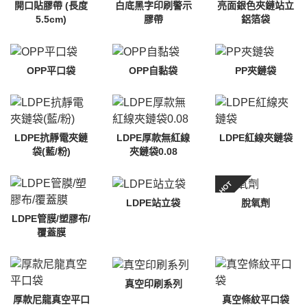
開口貼膠帶 (長度
白底黑字印刷警示
亮面銀色夾鏈站立
5.5cm)
膠帶
鋁箔袋
OPP平口袋
OPP自黏袋
PP夾鏈袋
LDPE抗靜電夾鏈
LDPE厚款無紅線
LDPE紅線夾鏈袋
袋(藍/粉)
夾鏈袋0.08
HOT
LDPE站立袋
脫氧劑
LDPE管膜/塑膠布/
覆蓋膜
真空印刷系列
厚款尼龍真空平口
真空條紋平口袋