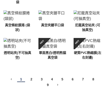
袋
真空條紋膜捲 (袋
真空夾鏈平口袋
尼龍真空站夾 (可
狀)
抽真空)
HOT
HOT
透明站夾(不可抽真
單面黑白/透明熊貓
硬質PVC熱縮膜(左
空)
真空袋
右封邊)
1
2
3
4
5
6
7
8
9