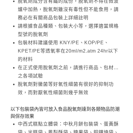
脫氧劑成分含有鐵的成份，脫氧劑不得在微波
爐中加熱，脫氧劑雖沒有毒性但不能食用，請
務必在有關商品包裝上詳細註明
請根據食品種類、包裝大小等，選擇適當規格
型號的脫氧劑
包裝材料建議使用 KNY/PE、KOP/PE、
KPET/PE等透氧率在20ml/m2.atm 24hr以下
的材料
在正式使用脫氧劑之前，請進行商品、包材…
之各項試驗
脫氧劑對黴菌等好氧性細菌有很好的抑制功
效，而對厭氧性細菌則幾乎無效
以下包裝袋內皆可放入食品脫氧劑達到各類物品防潮
與保存效果
中西式糕點立體袋：中秋月餅包裝袋、蛋黃酥
袋、米糕袋、鳳梨酥袋、糖果袋、銅鑼燒袋、