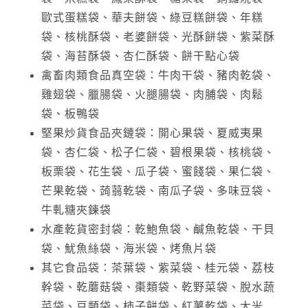
歐式蛋糕袋、華夫餅袋、綠豆糕餅袋、年糕
袋、核桃酥袋、
老婆餅袋、光酥餅袋、紫菜酥
袋、海苔酥袋、杏仁酥袋、餅干點心袋
禽畜肉類食品真空袋：牛肉干袋、豬肉乾袋、
雞翅袋、臘腸袋、火腿腸袋、肉脯袋、肉鬆
袋、板鴨袋
堅果炒貨食品夾鏈袋：開心果袋、夏威夷果
袋、杏仁袋、松子仁袋、碧根果袋、核桃袋、
板栗袋、花生袋、瓜子袋、蜜餞袋、果仁袋、
芒果乾袋、蒟蒻乾袋、南瓜子袋、多味豆袋、
牛軋糖夾鍊袋
水產乾貨密封袋：乾鮑魚袋、鹹魚乾袋、干貝
袋、魷魚絲袋、海米袋、烤魚片袋
其它食品袋：茶葉袋、紫菜袋、桂元袋、荔枝
幹袋、乾蘑菇袋、棗類袋、乾野菜袋、脫水蔬
菜袋、豆類袋、柿子餅袋、紅薯乾袋、大米