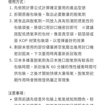
使用方式 :
先依照計算公式計算確定要用的產品型號
拆開原廠包裝後，取出必要數量的脫氧劑
將食品與脫氧劑一同放入具有防潮防透氣性的
包裝袋後，將袋口用封口機密封即可 ※建議
搭配低透氧率的包材，像是真空袋、鋁箔袋或
是 KOP 材質包裝袋，以發揮最好的效果
剩餘未使用的部份儘量將空氣壓出後用封口機
密封起來，下次要用時再重新拆封取用
日本多連喜脫氧劑為日本進口脫氧劑有較長的
包裝時間，拆封後有 60 分鐘的惰性緩衝時間可
供包裝，之後才開始快速大量吸氧，脫氧劑初
期作用時會微微發熱屬正常現象
注意事項 :
使用前請先檢查外包裝上氧氣檢知劑顏色，粉