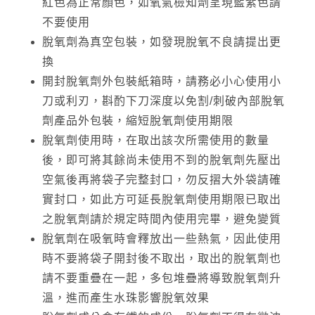
紅色為正常顏色，如氧氣檢知劑呈現藍紫色請
不要使用
脫氧劑為真空包裝，如發現脫氧不良請提出更
換
開封脫氧劑外包裝紙箱時，請務必小心使用小
刀或利刃，斟酌下刀深度以免割/刺破內部脫氧
劑產品外包裝，縮短脫氧劑使用期限
脫氧劑使用時，在取出該次所需使用的數量
後，即可將其餘尚未使用不到的脫氧劑先壓出
空氣後再將袋子完整封口，勿反摺大外袋請確
實封口，如此方可延長脫氧劑使用期限已取出
之脫氧劑請於規定時間內使用完畢，避免變質
脫氧劑在吸氧時會釋放出一些熱氣，因此使用
時不要將袋子開封後不取出，取出的脫氧劑也
請不要重疊在一起，多包堆疊將導致脫氧劑升
溫，進而產生水珠影響脫氧效果