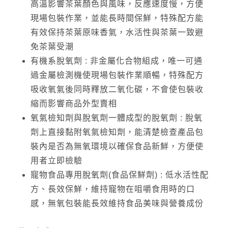
高溫影響茶葉顏色與風味，反應速度慢，方便
現場包裝作業，並能長時間保鮮，特殊配方能
有效保持茶葉原味香氣，水活性與茶葉一致避
免茶葉受潮
有機系脫氧劑 : 非金屬化合物組成，唯一可通
過金屬檢測機使現場包裝作業順暢，特殊配方
吸收氧氣後同時釋放二氧化碳，不會使包裝收
縮而影響商品外型賣相
氧氣檢知劑與脫氧劑一體成型的脫氧劑 : 脫氧
劑上直接黏附氧氣檢知劑，能清楚檢查產品包
裝內是否為無氧環境以確保食品新鮮，方便使
用者立即檢驗
寵物食品專用脫氧劑(食品保鮮劑) : 低水活性配
方、長效保鮮，維持寵物在咀嚼食用時的口
感，無氧包裝能長效維持食品美味與營養成份