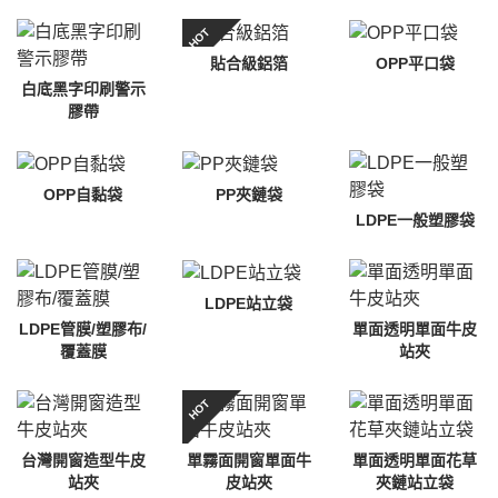
HOT
貼合級鋁箔
OPP平口袋
白底黑字印刷警示
膠帶
OPP自黏袋
PP夾鏈袋
LDPE一般塑膠袋
LDPE站立袋
LDPE管膜/塑膠布/
單面透明單面牛皮
覆蓋膜
站夾
HOT
台灣開窗造型牛皮
單霧面開窗單面牛
單面透明單面花草
站夾
皮站夾
夾鏈站立袋