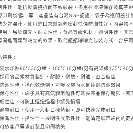
刺性佳，能抗反覆撓折而不致破裂，多用在冷凍保存及真空
膠印刷袋/膜...等，產品皆有台灣SGS認證。袋子為透明設
裝少許湯汁，使用進口夾鏈鍊條密封性佳防潮性好，內容物
使用、易於填充、站立性佳、食品等級包材、透明性佳，非常
撐開進而達到站立的效果，取代瓶瓶罐罐之包裝方式，合乎
品特性 :
隔水加熱90℃30分鐘、100℃10分鐘(另有高溫級135℃40
採用食品級材質製造，耐酸、耐鹼、耐油，密合度佳
防潮性佳，搭配乾燥劑，可吸收袋內水氣達到防潮效果
保存性佳，袋子具有高氣體阻隔性可延長產品保存期限，密
韌性佳，可防止運送過程中遭受損壞
簡單封口，使用一般封口機熱封，即可快速完成封口
保香性佳、挺性佳、透明性展示性佳，能清楚展示袋內的商
可依客戶需求訂製且印刷精美