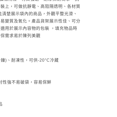
包裝上，可做抗靜電、高阻隔透明、各材質
計能清楚展示袋內的商品，外觀平整光滑、
不易變質及氧化。產品貨架展示性佳、可分
適用於展示內容物的包裝 ，填充物品時
環保需求易於陳列美觀
分鐘)、耐凍性，可供-20°C冷藏
封性強不易破袋，容易保鮮
品