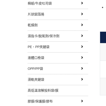
棉紙/牛皮吐司袋
片狀鋁箔捲
乾燥劑
濕指卡/脫氧劑/保冷劑
PE、PP夾鏈袋
液體口栓袋
OPP/PP袋
滑軌夾鏈袋
高低溫溶解投料袋/膜
膠膜/保護膜/膠布