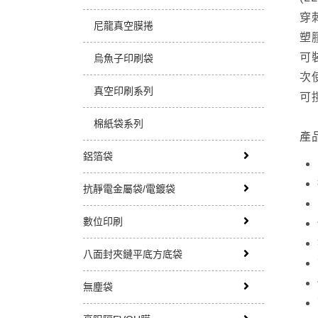
穿
尼龍真空膜捲
塑
可
烏魚子印刷袋
次
真空印刷系列
可
棉紙袋系列
產
鋁箔袋
抗靜電金屬袋/電鍍袋
數位印刷
八面封夾鏈平底方底袋
無塵袋