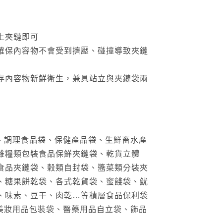
上夾鏈即可
確保內容物不會受到擠壓、碰撞導致夾鏈
存內容物新鮮衛生，兼具站立與夾鏈袋兩
袋、調理食品袋、保健產品袋、生鮮畜水產
雜糧類包裝食品保鮮夾鏈袋、乾貨立體
食品夾鏈袋、榖類自封袋、醬菜類分裝夾
、糖果餅乾袋、各式乾貨袋、蜜餞袋、魷
、味素、豆干、肉乾…等積層食品保利袋
膚美妝用品包裝袋、醫藥用品自立袋、飾品