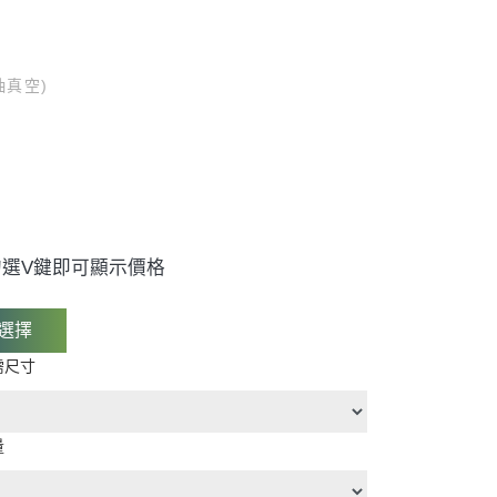
抽真空)
選V鍵即可顯示價格
選擇
需尺寸
量