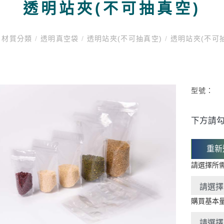
透明站夾(不可抽真空)
材質分類
/
透明真空袋
/
透明站夾(不可抽真空)
/
透明站夾(不可
型號：
下方請勾
重新
請選擇所
購買基本