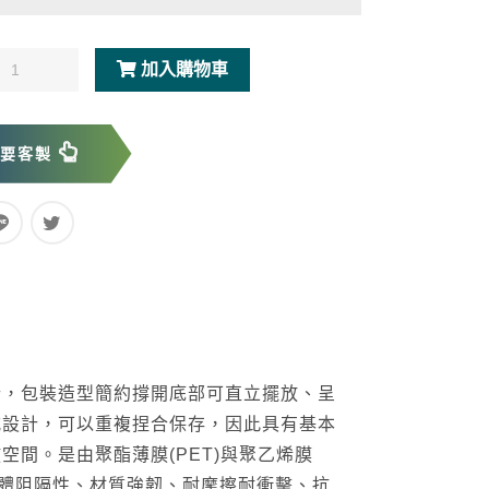
加入購物車
我要客製
計，包裝造型簡約撐開底部可直立擺放、呈
式設計，可以重複捏合保存，因此具有基本
間。是由聚酯薄膜(PET)與聚乙烯膜
具高氣體阻隔性、材質強韌、耐摩擦耐衝擊、抗