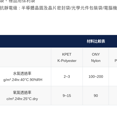
袋、禮品用保利袋
抗靜電級 : 半導體晶圓及晶片密封袋/光學元件包裝袋/電腦
材料比較表
KPET
ONY
K-Polyester
Nylon
P
水氣透過率
2~3
100~200
g/m².24hr.40°C.90%RH
氧氣透過率
9~15
90
c/m².24hr.25°C.dry