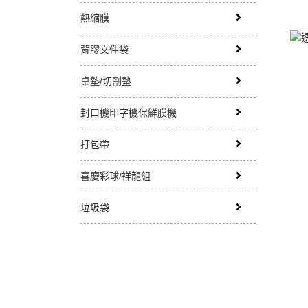
熱縮膜
背膠文件袋
桌墊/切割墊
封口機印字機保鮮膜機
打包帶
喜慶彩球/祥龍組
垃圾袋