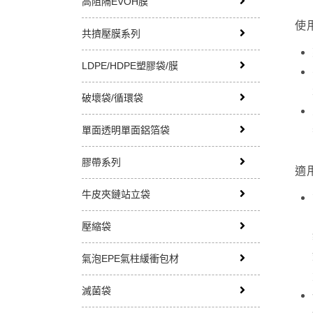
高阻隔EVOH膜
使
共擠壓膜系列
LDPE/HDPE塑膠袋/膜
破壞袋/循環袋
單面透明單面鋁箔袋
膠帶系列
適
牛皮夾鏈站立袋
壓縮袋
氣泡EPE氣柱緩衝包材
滅菌袋