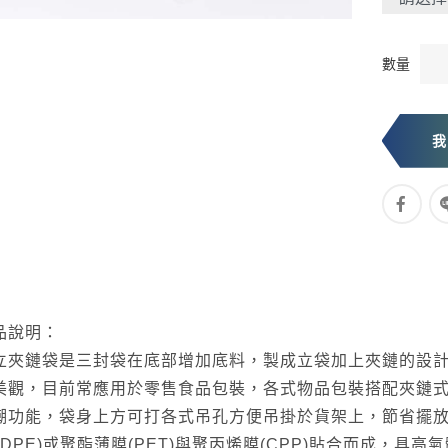
數量
品說明：
立夾鏈袋是三封袋在底部增加底料，製成立袋加上夾鏈的設
美觀，目前常應用於零售食品包裝，各式物品包裝搭配夾鏈
潮功能，袋身上方可打各式吊孔方便吊掛於貨架上，節省擺放空
LLDPE)或聚酯薄膜(PET)與聚丙烯膜(CPP)貼合而成，