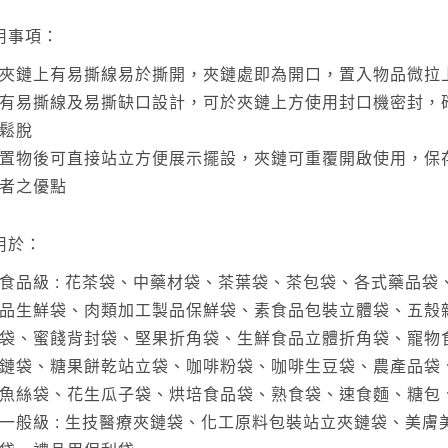
用事項：
夾鏈上有易撕線易於撕開，夾鏈處即為開口，置入物品微拉
有易撕線及易撕缺口設計，可於夾鏈上方使用封口機密封，
鬆脫
置物後可直接站立方便展示擺設，夾鏈可重覆開啟使用，保
者之優點
用於：
食品級 : 花茶袋、中藥材袋、茶葉袋、茶包袋、各式藥品
品生鮮袋、肉類加工製品保鮮袋、素食品包裝立體袋、五殼
袋、蜜餞背封袋、堅果折角袋、生鮮食品立體折角袋、寵物
鏈袋、糖果餅乾站立袋、咖啡粉袋、咖啡生豆袋、農產品袋
魚絲袋、花生瓜子袋、烘培食品袋、熟食袋、速食麵、糖包
一般級 : 生技醫療夾鏈袋、化工原料包裝站立夾鏈袋、美