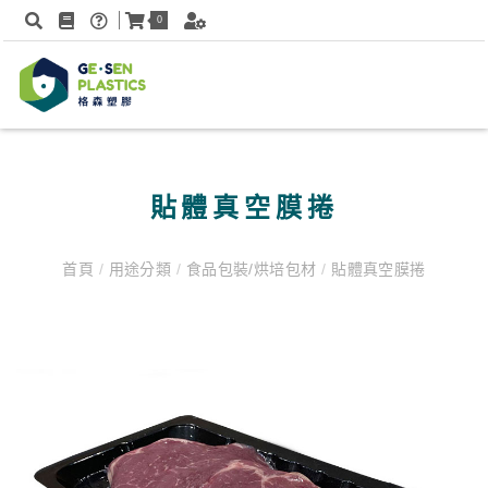
0
貼體真空膜捲
首頁
/
用途分類
/
食品包裝/烘培包材
/
貼體真空膜捲