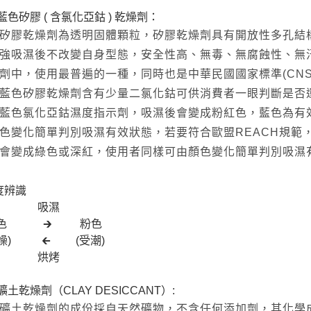
. 藍色矽膠 ( 含氯化亞鈷 ) 乾燥劑：
矽膠乾燥劑為透明固體顆粒，矽膠乾燥劑具有開放性多孔結
強吸濕後不改變自身型態，安全性高、無毒、無腐蝕性、無
劑中，使用最普遍的一種，同時也是中華民國國家標準(CN
藍色矽膠乾燥劑含有少量二氯化鈷可供消費者一眼判斷是否
藍色氯化亞鈷濕度指示劑，吸濕後會變成粉紅色，藍色為有
色變化簡單判別吸濕有效狀態，若要符合歐盟REACH規範
會變成綠色或深紅，使用者同樣可由顏色變化簡單判別吸濕
度辨識
吸濕
色 🡲 粉色
乾燥) 🡰 (受潮)
烘烤
. 礦土乾燥劑（CLAY DESICCANT）:
礦土乾燥劑的成份採自天然礦物，不含任何添加劑，其化學