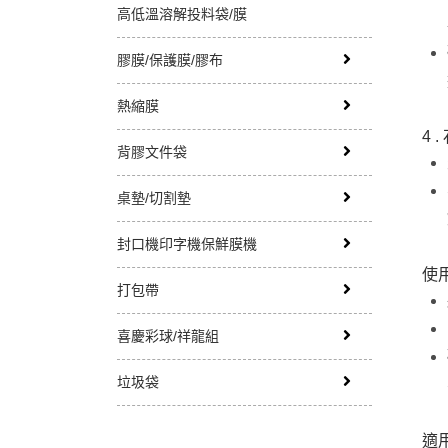
高低溫溶解投料袋/膜
膠膜/保護膜/膠布
熱縮膜
4 
背膠文件袋
桌墊/切割墊
封口機印字機保鮮膜機
使用
打包帶
喜慶彩球/祥龍組
垃圾袋
適用