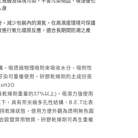
生液體及環境污染、不會污染物品、吸溼後也
人身
分，減少包裝內的濕氣，在高濕度環境可保護
會進行氧化還原反應，適合長期間防潮之產
構，吸透過物理吸附來吸收水分，吸附性
汙染可重複使用，矽膠乾燥劑的主成份是
xH2O
可達乾燥劑重量的37%以上)，吸濕力強使用
下，具有奈米級多孔性結構，B.E.T比表
然保持乾燥狀態，使用方便外觀為透明無色圓
，符合歐盟禁用物質，矽膠乾燥劑可再生重複