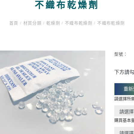
不織布乾燥劑
首頁
/
材質分類
/
乾燥劑
/
不織布乾燥劑
/
不織布乾燥劑
型號：
下方請勾
重新
請選擇所
購買基本