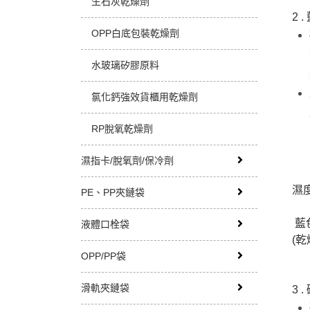
生石灰乾燥劑
2 
OPP白底包裝乾燥劑
水玻璃矽膠原料
氯化鈣強效貨櫃用乾燥劑
RP脫氧乾燥劑
濕指卡/脫氧劑/保冷劑
濕
PE、PP夾鏈袋
藍
液體口栓袋
(
OPP/PP袋
滑軌夾鏈袋
3 