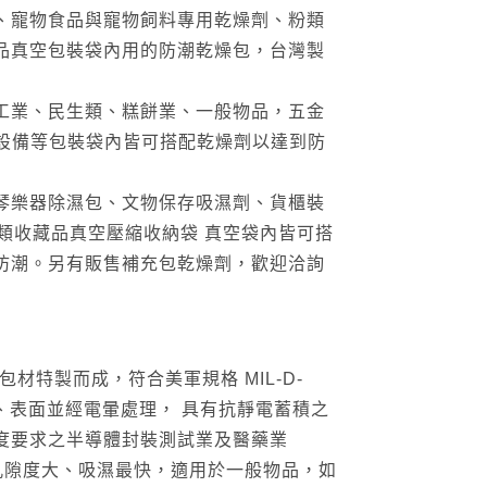
、寵物食品與寵物飼料專用乾燥劑、粉類
品真空包裝袋內用的防潮乾燥包，台灣製
工業、民生類、糕餅業、一般物品，五金
學設備等包裝袋內皆可搭配乾燥劑以達到防
琴樂器除濕包、文物保存吸濕劑、貨櫃裝
各類收藏品真空壓縮收納袋 真空袋內皆可搭
防潮。另有販售補充包乾燥劑，歡迎洽詢
EK包材特製而成，符合美軍規格 MIL-D-
，不發塵、表面並經電暈處理， 具有抗靜電蓄積之
度要求之半導體封裝測試業及醫藥業
裝材料，孔隙度大、吸濕最快，適用於一般物品，如