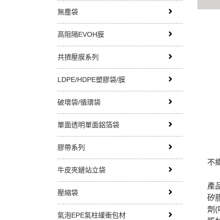
無塵袋
高阻隔EVOH膜
共擠壓膜系列
LDPE/HDPE塑膠袋/膜
破壞袋/循環袋
單面透明單面鋁箔袋
膠帶系列
不
牛皮夾鏈站立袋
產
壓縮袋
矽
劑
氣泡EPE氣柱緩衝包材