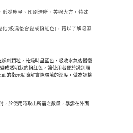
材，低發塵量、印刷清晰、美觀大方，特殊
變化(吸濕後會變成粉紅色)，藉以了解吸濕
乾燥劑顆粒，乾燥時呈藍色，吸收水氣後慢慢
全變成透明狀的粉紅色，讓使用者便於識別環
上面的指示點瞭解實際環境的溼度，做為調整
封，於使用時取出所需之數量，暴露在外面