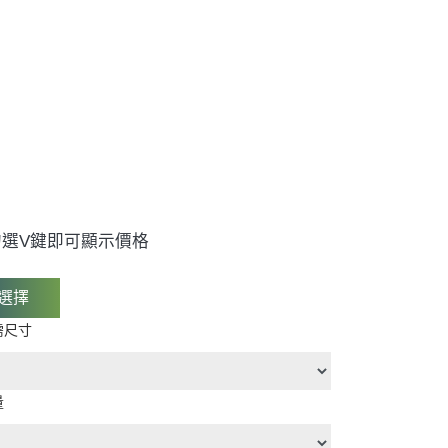
選V鍵即可顯示價格
選擇
需尺寸
量