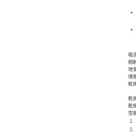
吸濕
相
地
境
乾
乾
乾
空