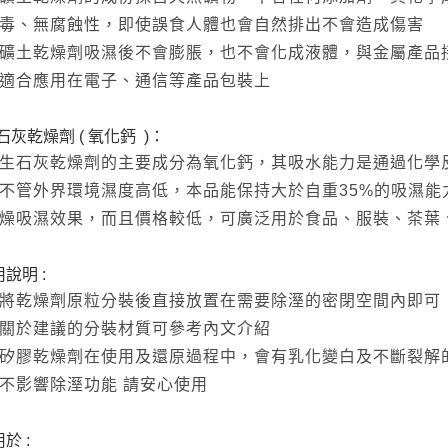
毒、無腐蝕性，即使誤食人體也會自然排出不會造成傷害
礦土乾燥劑吸濕後不會膨脹，也不會化成液體，與金屬產品
適合應用在電子、通信等產品包裝上
. 石灰乾燥劑 ( 氧化鈣 )：
生石灰乾燥劑的主要成分為氧化鈣，其吸水能力是通過化學
不管外界環境濕度高低，本品能保持大於自重35%的吸濕
燥吸濕效果，而且價格較低，可廣泛用於食品、服裝、茶葉
說明 :
將乾燥劑原粒分裝後直接放置在需要除溼的密閉空間內即可
關於建議的分裝材質可參考內文介紹
矽膠乾燥劑在使用及還原過程中，會有乳化變白及不斷裂解
不影響除溼功能 請安心使用
於 :