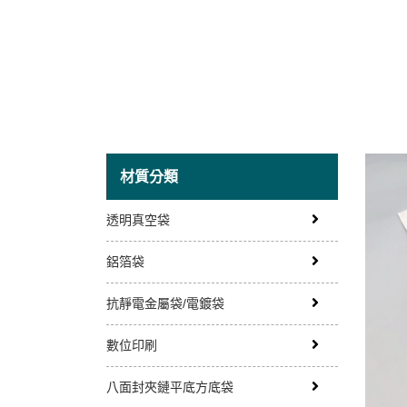
材質分類
透明真空袋
鋁箔袋
抗靜電金屬袋/電鍍袋
數位印刷
八面封夾鏈平底方底袋