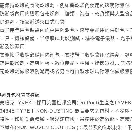
需保持乾燥的食物乾燥劑，例如餅乾袋內使用的透明除濕包
防潮袋內用的透明包乾燥劑、糖類、海苔、乾貨類與大型食
除濕劑，獨家贈送束口式棉袋
電子產業用包裝袋內的專用防潮包、醫學藥品用的保鮮包、
工具、機械設備、半導體IC封裝測試、精密電子儀器、光
潮及除濕用
衣櫥換季收納必備用防潮包、衣物鞋子收納袋用乾燥劑、鋼
箱用乾燥劑、高架地板、數位產品、相機、攝影器材... 等
配乾燥劑做吸濕防潮用或者另也可自製水玻璃除濕包做吸濕
燥劑外包材袋裝種類
泰維克TYVEK : 採用美國杜邦公司(Du Pont)生產之TYV
3464E TYPE II NON-DUSTING 最高要求之包材
特性，印刷美觀精緻、吸溼速度快，最適用於高效能、高精
不織布(NON-WOVEN CLOTHES ) : 最普及的包