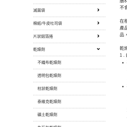
脹
不
滅菌袋
在
棉紙/牛皮吐司袋
產
品
片狀鋁箔捲
乾
乾燥劑
1 
不織布乾燥劑
透明包乾燥劑
柱狀乾燥劑
泰維克乾燥劑
礦土乾燥劑