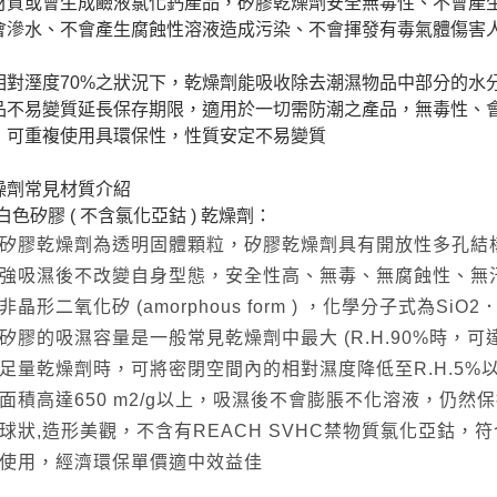
材質或會生成鹼液氯化鈣產品，矽膠乾燥劑安全無毒性、不會產
會滲水、不會產生腐蝕性溶液造成污染、不會揮發有毒氣體傷害
相對溼度70%之狀況下，乾燥劑能吸收除去潮濕物品中部分的水
品不易變質延長保存期限，適用於一切需防潮之產品，無毒性、
，可重複使用具環保性，性質安定不易變質
燥劑常見材質介紹
. 白色矽膠 ( 不含氯化亞鈷 ) 乾燥劑：
矽膠乾燥劑為透明固體顆粒，矽膠乾燥劑具有開放性多孔結
強吸濕後不改變自身型態，安全性高、無毒、無腐蝕性、無
非晶形二氧化矽 (amorphous form ) ，化學分子式為SiO2．
矽膠的吸濕容量是一般常見乾燥劑中最大 (R.H.90%時，
足量乾燥劑時，可將密閉空間內的相對濕度降低至R.H.5%以
面積高達650 m2/g以上，吸濕後不會膨脹不化溶液，仍
球狀,造形美觀，不含有REACH SVHC禁物質氯化亞鈷
使用，經濟環保單價適中效益佳