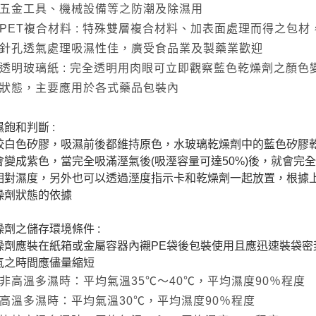
五金工具、機械設備等之防潮及除濕用
PET複合材料 : 特殊雙層複合材料、加表面處理而得之包
針孔透氣處理吸濕性佳，廣受食品業及製藥業歡迎
透明玻璃紙 : 完全透明用肉眼可立即觀察藍色乾燥劑之顏色
狀態，主要應用於各式藥品包裝內
飽和判斷 :
較白色矽膠，吸濕前後都維持原色，水玻璃乾燥劑中的藍色矽膠
會變成紫色，當完全吸滿溼氣後(吸溼容量可達50%)後，就會完
相對濕度，另外也可以透過溼度指示卡和乾燥劑一起放置，根據
燥劑狀態的依據
燥劑之儲存環境條件 :
燥劑應裝在紙箱或金屬容器內襯PE袋後包裝使用且應迅速裝袋密
氣之時間應儘量縮短
非高溫多濕時：平均氣溫35℃～40℃，平均濕度90％程度
高溫多濕時：平均氣溫30℃，平均濕度90％程度