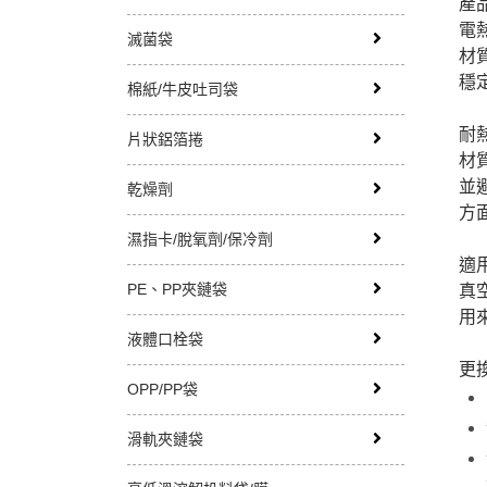
產品
電熱
滅菌袋
材
穩
棉紙/牛皮吐司袋
耐熱
片狀鋁箔捲
材
並
乾燥劑
方
濕指卡/脫氧劑/保冷劑
適用
PE、PP夾鏈袋
真
用
液體口栓袋
更換
OPP/PP袋
滑軌夾鏈袋