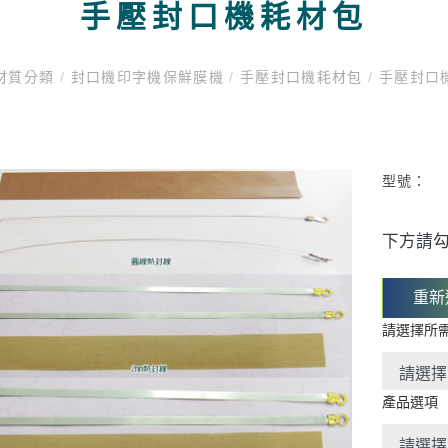
手壓封口機耗材包
材質分類
/
封口機印字機保鮮膜機
/
手壓封口機耗材包
/
手壓封口
型號：
下方請勾
重新
請選擇所
產品選項