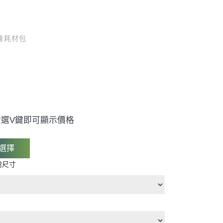
機耗材包
選V鍵即可顯示價格
選擇
需尺寸