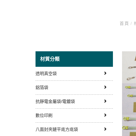
首頁
/
材質分類
透明真空袋
鋁箔袋
抗靜電金屬袋/電鍍袋
數位印刷
八面封夾鏈平底方底袋