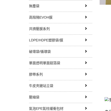
無塵袋
高阻隔EVOH膜
共擠壓膜系列
LDPE/HDPE塑膠袋/膜
破壞袋/循環袋
單面透明單面鋁箔袋
膠帶系列
牛皮夾鏈站立袋
壓縮袋
氣泡EPE氣柱緩衝包材