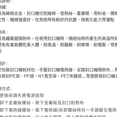
說明 :
線:
質為鎳鉻合金，封口機切割線條、發熱絲，重量輕、用料省、價
定性、機械強度好，在熱態時有較好的抗震、搞氧化能力等優點
布 :
質為鐵氟龍隔熱布，在使用封口機時，隔絕加熱所產生的高溫所
避免有毐氣體危害人體，耐高溫、耐酸鹼、耐摩擦、耐電壓，常應
面
於 :
空包裝封口機耗材包、手壓封口機電熱線、足踏封口機隔熱布...
來熱封PE袋、PP袋、NY真空袋、PET夾鏈袋....等塑膠袋封口
方式 :
更換前請先將電源拔除
卸下金屬板螺絲，取下金屬板及封口耐熱布
卸下電熱線螺絲，取下電熱線(拆卸螺絲時另一手請壓住電熱