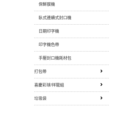
保鮮膜機
臥式連續式封口機
日期印字機
印字機色帶
手壓封口機耗材包
打包帶
喜慶彩球/祥龍組
垃圾袋