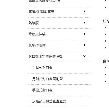
高低溫溶解投料袋/膜
膠膜/保護膜/膠布
注意
熱縮膜
背膠文件袋
桌墊/切割墊
封口機印字機保鮮膜機
台灣
手壓式封口機
足踏式封口機落地型
手提式封口機
足踏封口機垂直直立式