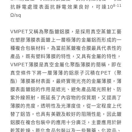
8-11
抗靜電處理表面抗靜電效果良好，可達10
Ω/sq
VMPET又稱為聚酯鍍鋁膜，是採用真空蒸鍍工藝
在塑膠薄膜表面鍍上一層極薄的金屬鋁而形成的一
種複合包裝材料，為當前蒸鍍複合膜最具代表性的
產品，既有塑料薄膜的特性，又具有金屬的特性，
VMPET薄膜是真空金屬化聚酯薄膜的簡稱，即在
真空條件下將一層薄薄的鋁原子沉積在PET（聚
酯）薄膜基材表面，最終實現光亮的金屬薄膜，薄
膜表面鍍鋁的作用是遮光、避免產品陽光照射、防
紫外線照射，既延長了內容物的保質期，又提高了
薄膜的亮度，透明性及光澤度佳，從一定程度上代
替了鋁箔，也具有美觀及較好的阻隔性能，因此鍍
鋁膜在複合包裝中的應用十分廣泛，主要應用於餅
乾等乾燥、膨化食品包裝以及一些醫藥、化妝品、