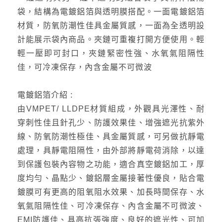
袋，結構為電鍍鋁箔與透明膜搭配。一面電鍍鋁箔
材質，防氧防潮性佳具金屬質感，一面為全透明設
計能展示袋內商品。夾鏈可重複打開方便使用。輕
輕一壓即可封口，夾鏈緊密性強、水氧氣阻隔性
佳，可冷凍保存，內含金屬不可微波
電鍍鋁箔介紹 :
由VMPET/ LLDPE材質組成，外觀具光澤性、耐
穿刺性佳且針孔少、防護效果佳、增強遮光抗紫外
線、防氧防潮性極佳、具金屬質感，可另做抗靜電
處理，具靜電阻隔性，由外部將靜電荷消除，以達
到保護包裝內容物之功能，適合真空鍍鋁加工，厚
度均勻、晶點少、鍍鋁層金屬接著性優良，貼合電
鍍膜可有更高的阻氧阻水效果、加長時間保存、水
氧氣阻隔性佳、可冷凍保存、內含金屬不可微波、
EMI防護佳、具高抗張強度、良好的遮光性、可加