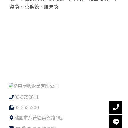
藥袋、茶葉袋、腰果袋
03-3750811
03-3635200
桃園市八德區榮興路1號