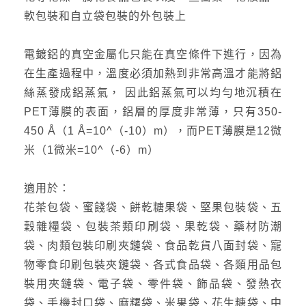
軟包裝和自立袋包裝的外包裝上
電鍍鋁的真空金屬化只能在真空條件下進行，因為
在生產過程中，溫度必須加熱到非常高溫才能將鋁
絲蒸發成鋁蒸氣， 因此鋁蒸氣可以均勻地沉積在
PET薄膜的表面，鋁層的厚度非常薄，只有350-
450 Å（1 Å=10^（-10）m），而PET薄膜是12微
米（1微米=10^（-6）m）
適用於：
花茶包袋、蜜餞袋、餅乾糖果袋、堅果包裝袋、五
穀雜糧袋、包裝茶類印刷袋、果乾袋、藥材防潮
袋、肉類包裝印刷夾鏈袋、食品乾貨八面封袋、寵
物零食印刷包裝夾鏈袋、各式食品袋、各類用品包
裝用夾鏈袋、電子袋、零件袋、飾品袋、發熱衣
袋、手機封口袋、麻糬袋、米果袋、花生糖袋、中