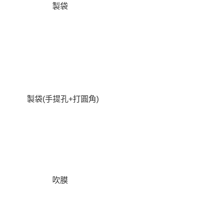
製袋
製袋(手提孔+打圓角)
吹膜